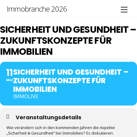
Skip
Immobranche 2026
Men
to
content
SICHERHEIT UND GESUNDHEIT –
ZUKUNFTSKONZEPTE FÜR
IMMOBILIEN
11
SICHERHEIT UND GESUNDHEIT –
ZUKUNFTSKONZEPTE FÜR
MAI
IMMOBILIEN
IMMOLIVE
Veranstaltungsdetails
Wie verändern sich in den kommenden Jahren die Aspekte
„Sicherheit & Gesundheit“ bei Immobilien? Es diskutieren: