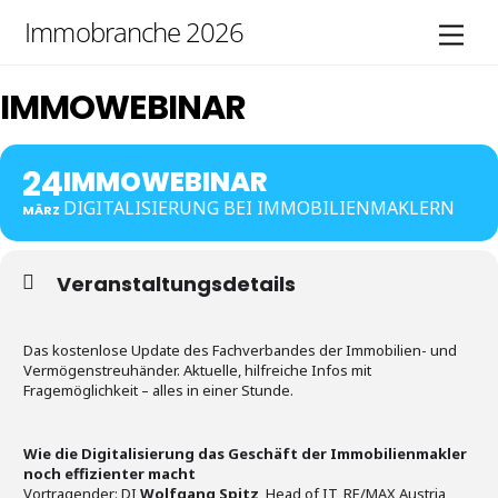
Skip
Immobranche 2026
Men
to
content
IMMOWEBINAR
24
IMMOWEBINAR
DIGITALISIERUNG BEI IMMOBILIENMAKLERN
MÄRZ
Veranstaltungsdetails
Das kostenlose Update des Fachverbandes der Immobilien- und
Vermögenstreuhänder. Aktuelle, hilfreiche Infos mit
Fragemöglichkeit – alles in einer Stunde.
Wie die Digitalisierung das Geschäft der Immobilienmakler
noch effizienter macht
Vortragender: DI
Wolfgang Spitz
, Head of IT, RE/MAX Austria