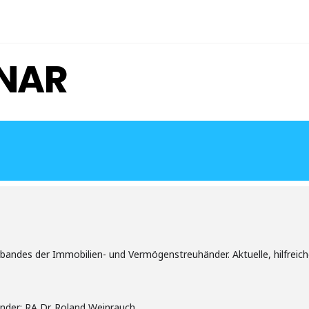
NAR
ndes der Immobilien- und Vermögenstreuhänder. Aktuelle, hilfreiche 
nder: RA Dr. Roland Weinrauch