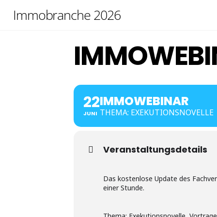
Skip
Immobranche 2026
to
content
IMMOWEBI
22
IMMOWEBINAR
THEMA: EXEKUTIONSNOVELLE
JUNI
Veranstaltungsdetails
Das kostenlose Update des Fachverba
einer Stunde.
Thema: Exekutionsnovelle, Vortrage