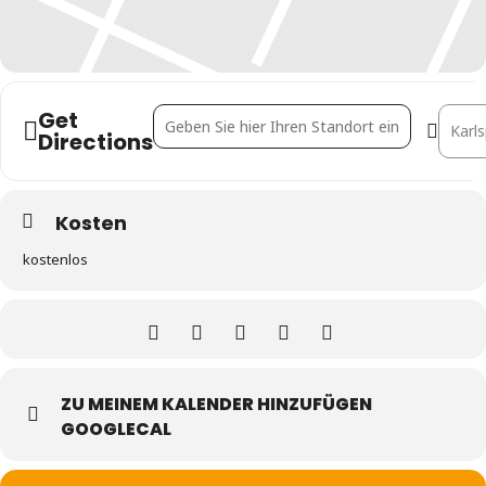
Get
Address - Info-Session "MSc Immobilienmana
Destin
Directions
Kosten
kostenlos
ZU MEINEM KALENDER HINZUFÜGEN
GOOGLECAL