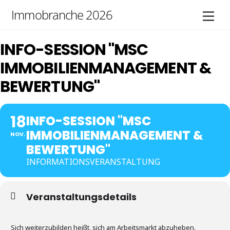
Skip
Immobranche 2026
Men
to
content
INFO-SESSION "MSC
IMMOBILIENMANAGEMENT &
BEWERTUNG"
18
INFO-SESSION "MSC
IMMOBILIENMANAGEMENT &
NOV.
BEWERTUNG"
INFORMATIONSVERANSTALTUNG
Veranstaltungsdetails
Sich weiterzubilden heißt, sich am Arbeitsmarkt abzuheben.