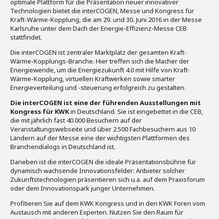
optimale Plattform für die Präsentation neuer innovativer
Technologien bietet die interCOGEN, Messe und Kongress für
Kraft-Wärme-Kopplung, die am 29. und 30. Juni 2016 in der Messe
Karlsruhe unter dem Dach der Energie-Effizienz-Messe CEB
stattfindet.
Die interCOGEN ist zentraler Marktplatz der gesamten Kraft-
Wärme-Kopplungs-Branche. Hier treffen sich die Macher der
Energiewende, um die Energiezukunft 4.0 mit Hilfe von Kraft-
Wärme-Kopplung, virtuellen Kraftwerken sowie smarter
Energieverteilung und -steuerung erfolgreich zu gestalten.
Die interCOGEN ist eine der führenden Ausstellungen mit
Kongress für KWK
in Deutschland. Sie ist eingebettet in die CEB,
die mit jährlich fast 40.000 Besuchern auf der
Veranstaltungswebseite und über 2.500 Fachbesuchern aus 10
Ländern auf der Messe eine der wichtigsten Plattformen des
Branchendialogs in Deutschland ist.
Daneben ist die interCOGEN die ideale Präsentationsbühne für
dynamisch wachsende Innovationsfelder: Anbieter solcher
Zukunftstechnologien präsentieren sich u.a. auf dem Praxisforum
oder dem Innovationspark junger Unternehmen.
Profitieren Sie auf dem KWK Kongress und in den KWK Foren vom
Austausch mit anderen Experten. Nutzen Sie den Raum für