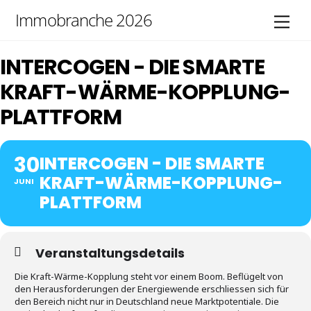
Skip
Immobranche 2026
Men
to
content
INTERCOGEN - DIE SMARTE
KRAFT-WÄRME-KOPPLUNG-
PLATTFORM
30
INTERCOGEN - DIE SMARTE
KRAFT-WÄRME-KOPPLUNG-
JUNI
PLATTFORM
Veranstaltungsdetails
Die Kraft-Wärme-Kopplung steht vor einem Boom. Beflügelt von
den Herausforderungen der Energiewende erschliessen sich für
den Bereich nicht nur in Deutschland neue Marktpotentiale. Die