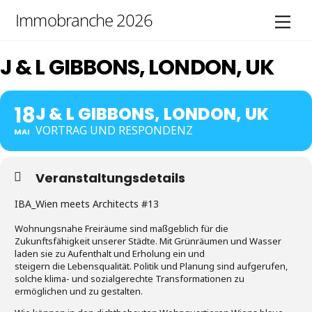
Skip
Immobranche 2026
Men
to
content
J & L GIBBONS, LONDON, UK
18
J & L GIBBONS, LONDON, UK
VORTRAG UND RESPONDENZ
MAI
Veranstaltungsdetails
IBA_Wien meets Architects #13
Wohnungsnahe Freiräume sind maßgeblich für die
Zukunftsfähigkeit unserer Städte. Mit Grünräumen und Wasser
laden sie zu Aufenthalt und Erholung ein und
steigern die Lebensqualität. Politik und Planung sind aufgerufen,
solche klima- und sozialgerechte Transformationen zu
ermöglichen und zu gestalten.