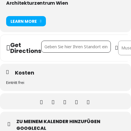
Architekturzentrum Wien
LEARN MORE
Get
Address - J & L Gibbons, London, UK []
Destin
Directions
Kosten
Eintritt frei
ZU MEINEM KALENDER HINZUFÜGEN
GOOGLECAL