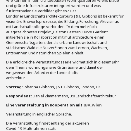
Wie können in den dichtbebauten Wohnquartieren Wiens blaue
und grüne Infrastrukturen integriert werden und was
für internationale Vorbilder gibt es? Das
Londoner Landschaftsarchitekturbüro J & L Gibbons ist bekannt für
visionäre Entwurfsprozesse, die Bildung, Forschung, Aktivismus
mit Landschaftspflege verbinden. In dem mehrfach
ausgezeichneten Projekt „Dalston Eastern Curve Garden“
initiierten sie in Kollaboration mit muf architecture einen
Gemeinschaftsgarten, der als urbane Landwirtschaft und
städtischer Wald die Nutzer*innen zum Lernen, Wachsen,
Entspannen und natürlichen Spielen einlädt.
Die erfolgreiche Veranstaltungsserie widmet sich in diesem Jahr
dem Thema wohnungsnahe Grünräume und damit der
wegweisenden Arbeit in der Landschafts
architektur.
Vortrag:
Johanna Gibbons, J & L Gibbons, London, UK
Respondenz:
Daniel Zimmermann, 3:0 Landschaftsarchitektur
Eine Veranstaltung in Kooperation mit
IBA_Wien
Veranstaltung in englischer Sprache.
Die Veranstaltung findet entlang der aktuellen
Covid-19 Maßnahmen statt.