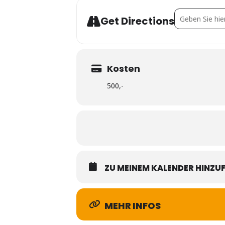
Address - JourF
Get Directions
Kosten
500,-
ZU MEINEM KALENDER HINZU
MEHR INFOS