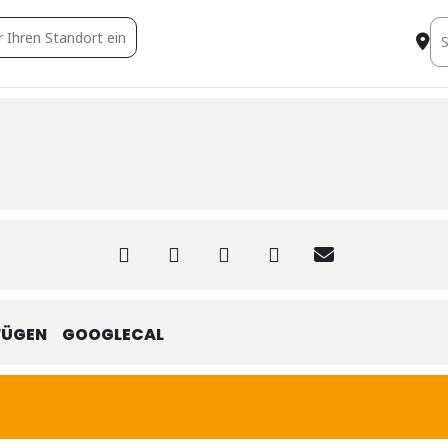
ixe Immobilienrecht - WGG [TJ0cSlZeB]
De
FÜGEN
GOOGLECAL