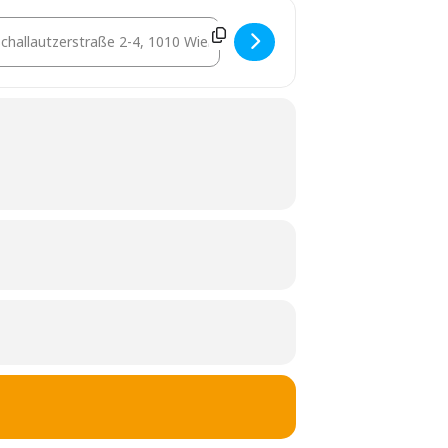
stination Address - JourFixe Immobilienrecht - WGG [xzSrMyPBP]