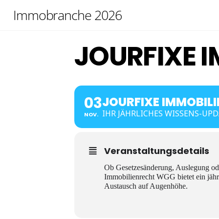
Skip
Immobranche 2026
to
content
JOURFIXE 
03
JOURFIXE IMMOBIL
IHR JÄHRLICHES WISSENS-UP
NOV.
Veranstaltungsdetails
Ob Gesetzesänderung, Auslegung ode
Immobilienrecht WGG bietet ein jährl
Austausch auf Augenhöhe.