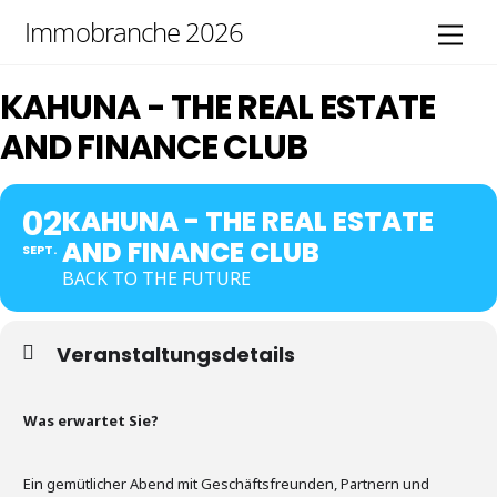
Skip
Immobranche 2026
Men
to
content
KAHUNA - THE REAL ESTATE
AND FINANCE CLUB
02
KAHUNA - THE REAL ESTATE
AND FINANCE CLUB
SEPT.
BACK TO THE FUTURE
Veranstaltungsdetails
Was erwartet Sie?
Ein gemütlicher Abend mit Geschäftsfreunden, Partnern und