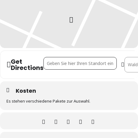
Get
Address - KAHUNA - THE REAL ESTATE AND 
Destin
Directions
Kosten
Es stehen verschiedene Pakete zur Auswahl.