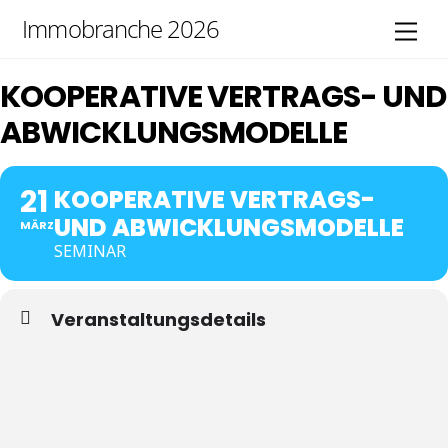
Skip
Immobranche 2026
Men
to
content
KOOPERATIVE VERTRAGS- UND
ABWICKLUNGSMODELLE
21
KOOPERATIVE VERTRAGS-
UND ABWICKLUNGSMODELLE
MÄRZ
SEMINAR
Veranstaltungsdetails