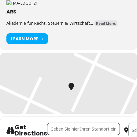
ARS
Akademie für Recht, Steuern & Wirtschaft...
Read More.
LEARN MORE
Get
Address - Lehrgang Immobilien-Controlling [
Dest
Directions