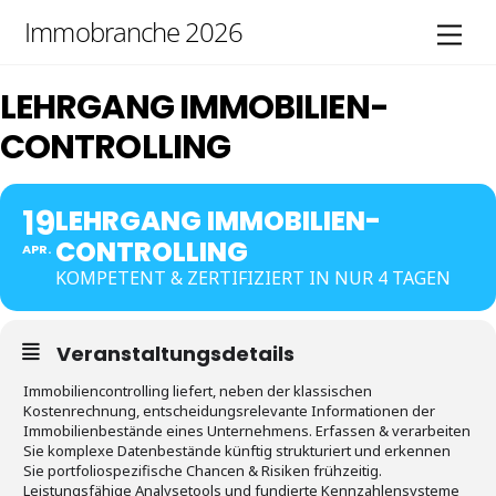
Skip
Immobranche 2026
Men
to
content
LEHRGANG IMMOBILIEN-
CONTROLLING
19
LEHRGANG IMMOBILIEN-
CONTROLLING
APR.
KOMPETENT & ZERTIFIZIERT IN NUR 4 TAGEN
Veranstaltungsdetails
Immobiliencontrolling liefert, neben der klassischen
Kostenrechnung, entscheidungsrelevante Informationen der
Immobilienbestände eines Unternehmens. Erfassen & verarbeiten
Sie komplexe Datenbestände künftig strukturiert und erkennen
Sie portfoliospezifische Chancen & Risiken frühzeitig.
Leistungsfähige Analysetools und fundierte Kennzahlensysteme