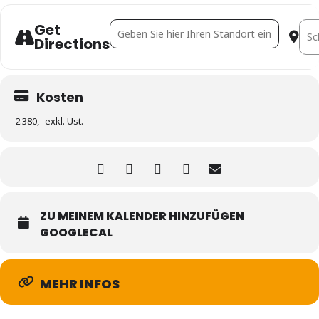
Get
Address - Lehrgang Immobilien-Projektentwic
Dest
Directions
Kosten
2.380,- exkl. Ust.
ZU MEINEM KALENDER HINZUFÜGEN
GOOGLECAL
MEHR INFOS