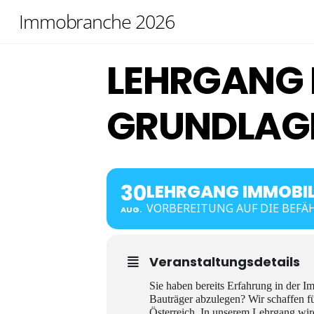
Skip
Immobranche 2026
to
content
LEHRGANG 
GRUNDLAGE
30
LEHRGANG IMMOBIL
VORBEREITUNG AUF DIE BEF
AUG.
Veranstaltungsdetails
Sie haben bereits Erfahrung in der
Bauträger abzulegen? Wir schaffen f
Österreich. In unserem Lehrgang wird 