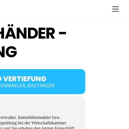
Men
HÄNDER -
NG
 VERTIEFUNG
IENMAKLER, BAUTRÄGER
verwalter, Immobilienmakler bzw.
ngsprüfung bei der Wirtschaftskammer
 und Sie erhalten den letzten Feinschliff