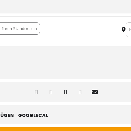
gang Objektsicherheitsprüfungen von Wohngebäuden [R8Yf3VVnf]
De
FÜGEN
GOOGLECAL