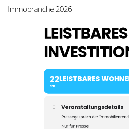
Skip
Immobranche 2026
to
content
LEISTBARE
INVESTITI
22
LEISTBARES WOHNEN
FEB.
Veranstaltungsdetails
Pressegespräch der Immobilienrend
Nur für Presse!