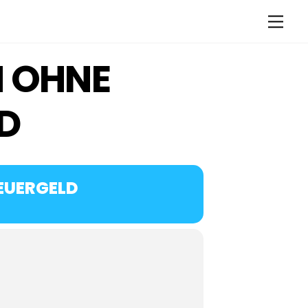
Men
N OHNE
D
TEUERGELD