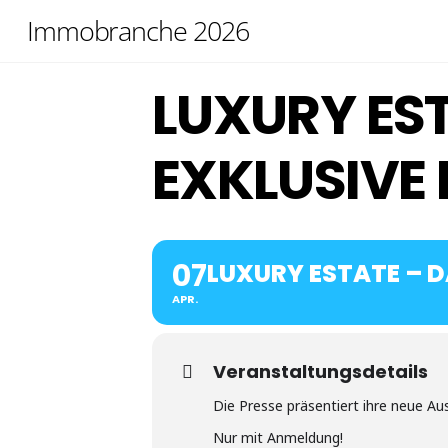
Skip
Immobranche 2026
to
content
LUXURY ES
EXKLUSIVE 
07
LUXURY ESTATE – D
APR.
Veranstaltungsdetails
Die Presse präsentiert ihre neue Au
Nur mit Anmeldung!