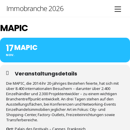
Skip
Immobranche 2026
Men
to
content
MAPIC
17
MAPIC
NOV.
Veranstaltungsdetails
Die MAPIC, die 2014 ihr 20-jähriges Bestehen feierte, hat sich mit
über 8.400 internationalen Besuchern – darunter über 2.400
Einzelhändler und 2.300 Projektentwickler – zu einem wichtigen
Branchentreffpunkt entwickelt. An drei Tagen stehen auf den
Ausstellungsflächen, bei Konferenzen und Networking-Events
Einzelhandelsimmobilien jeglicher Art im Fokus: City- und
Shopping-Center, Factory-Outlets, Freizeiteinrichtungen sowie
Transferbereiche.
Ort
: Palais des Festivals – Cannes, Frankreich