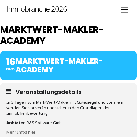
Skip
Immobranche 2026
Men
to
content
MARKTWERT-MAKLER-
ACADEMY
16
MARKTWERT-MAKLER-
ACADEMY
NOV.
Veranstaltungsdetails
In 3 Tagen zum MarktWert-Makler mit Gütesiegel und vor allem
werden Sie souverän und sicher in den Grundlagen der
Immobilienbewertung.
Anbieter
: R&S Software GmbH
Mehr Infos hier