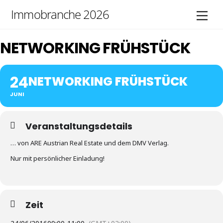
Skip
Immobranche 2026
Men
to
content
NETWORKING FRÜHSTÜCK
24
NETWORKING FRÜHSTÜCK
JUNI
Veranstaltungsdetails
… von ARE Austrian Real Estate und dem DMV Verlag.
Nur mit persönlicher Einladung!
Zeit