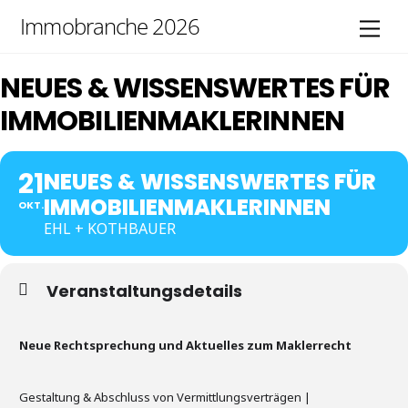
Skip
Immobranche 2026
Men
to
content
NEUES & WISSENSWERTES FÜR
IMMOBILIENMAKLERINNEN
21
NEUES & WISSENSWERTES FÜR
IMMOBILIENMAKLERINNEN
OKT.
EHL + KOTHBAUER
Veranstaltungsdetails
Neue Rechtsprechung und Aktuelles zum Maklerrecht
Gestaltung & Abschluss von Vermittlungsverträgen |