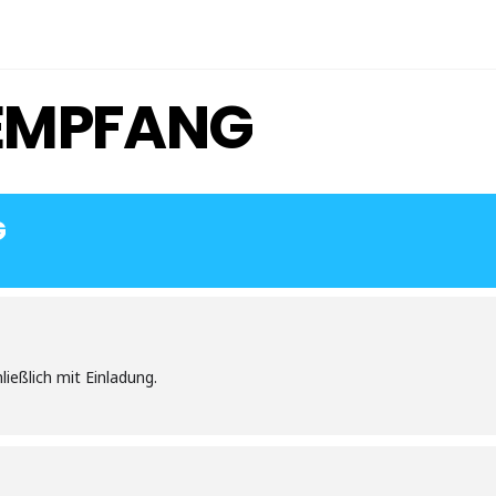
EMPFANG
G
ießlich mit Einladung.