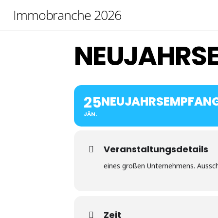
Skip
Immobranche 2026
to
content
NEUJAHRS
25
NEUJAHRSEMPFAN
JÄN.
Veranstaltungsdetails
eines großen Unternehmens. Ausschl
Zeit