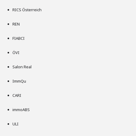
RICS Österreich
REN
FIABCI
ÖVI
Salon Real
ImmQu
CARI
immoABS
ULI