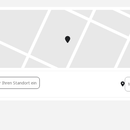
wertgutachten im Check [RQe1CS4wf]
De