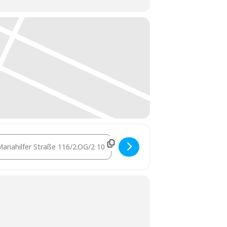
stination Address - Nutzwertgutachten im Check [Mo4GndEcY]