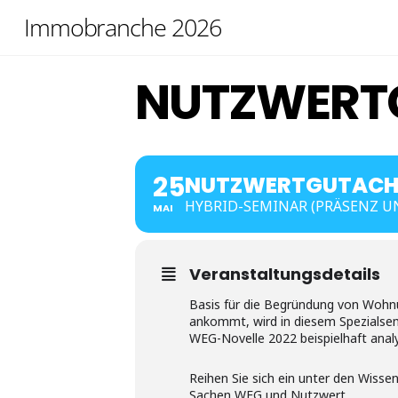
Skip
Immobranche 2026
to
content
NUTZWERT
25
NUTZWERTGUTACHT
HYBRID-SEMINAR (PRÄSENZ U
MAI
Veranstaltungsdetails
Basis für die Begründung von Wohnu
ankommt, wird in diesem Spezialsemi
WEG-Novelle 2022 beispielhaft analy
Reihen Sie sich ein unter den Wiss
Sachen WEG und Nutzwert.