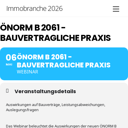
Skip
Immobranche 2026
Men
to
content
ÖNORM B 2061 -
BAUVERTRAGLICHE PRAXIS
06
ÖNORM B 2061 -
BAUVERTRAGLICHE PRAXIS
MAI
WEBINAR
Veranstaltungsdetails
Auswirkungen auf Bauverträge, Leistungsabweichungen,
Auslegungsfragen
Das Webinar beleuchtet die Auswirkungen der neuen ÖNORM B