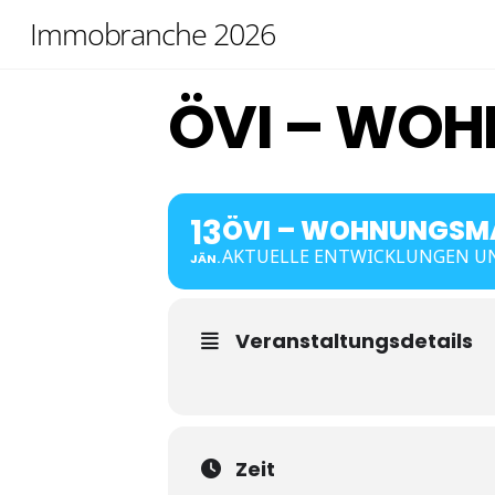
Skip
Immobranche 2026
to
content
ÖVI – WO
13
ÖVI – WOHNUNGSM
AKTUELLE ENTWICKLUNGEN U
JÄN.
Veranstaltungsdetails
Zeit