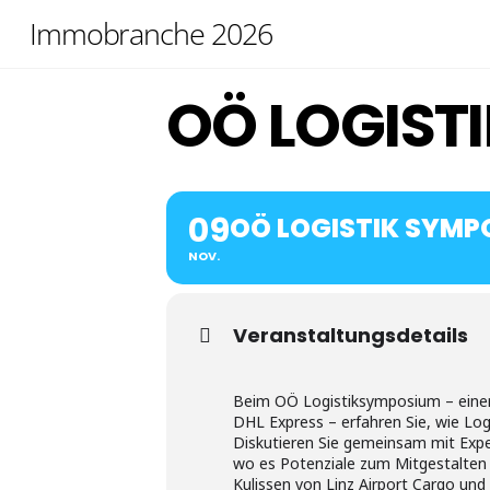
Skip
Immobranche 2026
to
content
OÖ LOGIST
09
OÖ LOGISTIK SYMP
NOV.
Veranstaltungsdetails
Beim OÖ Logistiksymposium – einer 
DHL Express – erfahren Sie, wie Log
Diskutieren Sie gemeinsam mit Expe
wo es Potenziale zum Mitgestalten gi
Kulissen von Linz Airport Cargo und