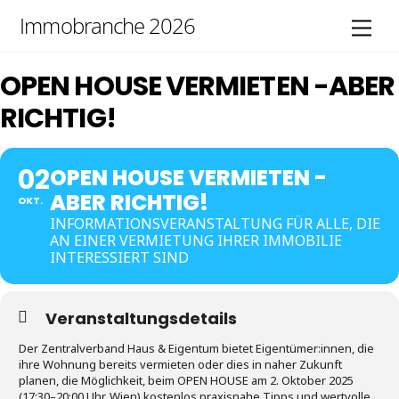
Skip
Immobranche 2026
Men
to
content
OPEN HOUSE VERMIETEN -ABER
RICHTIG!
02
OPEN HOUSE VERMIETEN -
ABER RICHTIG!
OKT.
INFORMATIONSVERANSTALTUNG FÜR ALLE, DIE
AN EINER VERMIETUNG IHRER IMMOBILIE
INTERESSIERT SIND
Veranstaltungsdetails
Der Zentralverband Haus & Eigentum bietet Eigentümer:innen, die
ihre Wohnung bereits vermieten oder dies in naher Zukunft
planen, die Möglichkeit, beim OPEN HOUSE am 2. Oktober 2025
(17:30–20:00 Uhr, Wien) kostenlos praxisnahe Tipps und wertvolle