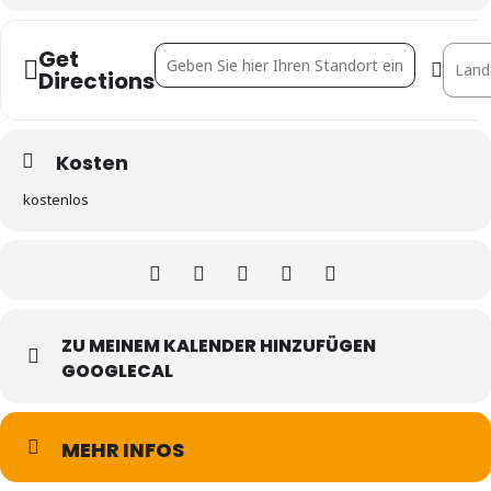
Get
Address - OPEN HOUSE Vermieten -Aber richti
Destin
Directions
Kosten
kostenlos
ZU MEINEM KALENDER HINZUFÜGEN
GOOGLECAL
MEHR INFOS