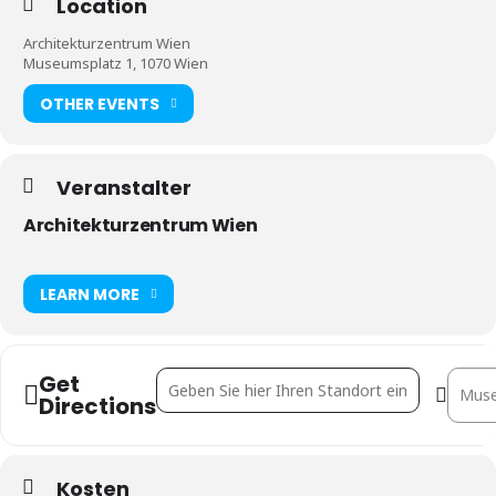
Location
Architekturzentrum Wien
Museumsplatz 1, 1070 Wien
OTHER EVENTS
Veranstalter
Architekturzentrum Wien
LEARN MORE
Get
Address - Planet Matters [aEfKIMGZI]
Destin
Directions
Kosten