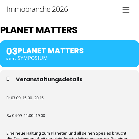
Skip
Immobranche 2026
Men
to
content
PLANET MATTERS
03
PLANET MATTERS
SYMPOSIUM
SEPT.
Veranstaltungsdetails
Fr 03.09. 15:00–20:15
Sa 04.09. 11:00–19:00
Eine neue Haltung zum Planeten und all seinen Spezies braucht
die Zusammenarbeit verschiedenster Wissenssparten. Bei einer