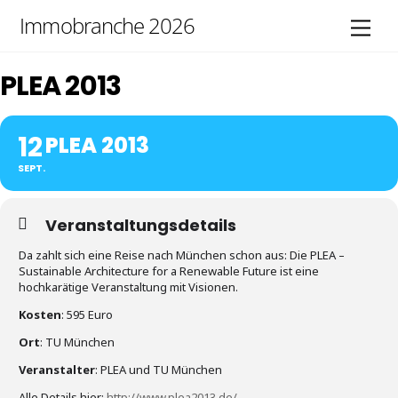
Skip
Immobranche 2026
Men
to
content
PLEA 2013
12
PLEA 2013
SEPT.
Veranstaltungsdetails
Da zahlt sich eine Reise nach München schon aus: Die PLEA –
Sustainable Architecture for a Renewable Future ist eine
hochkarätige Veranstaltung mit Visionen.
Kosten
: 595 Euro
Ort
: TU München
Veranstalter
: PLEA und TU München
Alle Details hier:
http://www.plea2013.de/