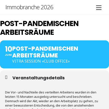
Skip
Immobranche 2026
Men
to
content
POST-PANDEMISCHEN
ARBEITSRÄUME
10
POST-PANDEMISCHEN
ARBEITSRÄUME
JUNI
VITRA SESSION «CLUB OFFICE»
Veranstaltungsdetails
Die Vor- und Nachteile des verteilten Arbeitens wurden in den
letzten 15 Monaten ausgiebig untersucht und beschrieben.
Demnach wird der Akt, wieder an den Arbeitsplatz zu gehen, zu
einer bewussteren Entscheidung, die von den anstehenden