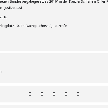
s neuen Bundesvergabegesetzes 2016″ in der Kanzlei Schramm Öhler 
m Justizpalast
P2016
rlingplatz 10, im Dachgeschoss / Justizcafe
)