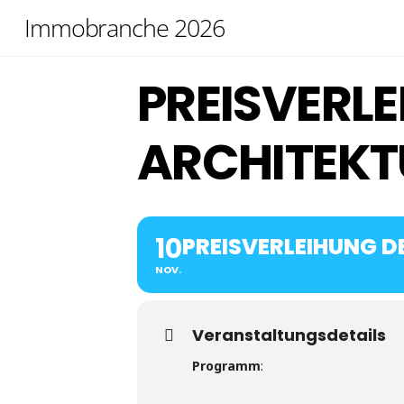
Skip
Immobranche 2026
to
content
PREISVERL
ARCHITEKT
10
PREISVERLEIHUNG D
NOV.
Veranstaltungsdetails
Programm
: