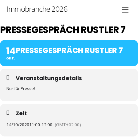
Skip
Immobranche 2026
Men
to
content
PRESSEGESPRÄCH RUSTLER 7
14
PRESSEGESPRÄCH RUSTLER 7
OKT.
Veranstaltungsdetails
Nur für Presse!
Zeit
14/10/2020
11:00
-
12:00
(GMT+02:00)