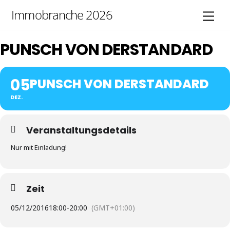
Skip
Immobranche 2026
Men
to
content
PUNSCH VON DERSTANDARD
05
PUNSCH VON DERSTANDARD
DEZ.
Veranstaltungsdetails
Nur mit Einladung!
Zeit
05/12/2016
18:00
-
20:00
(GMT+01:00)