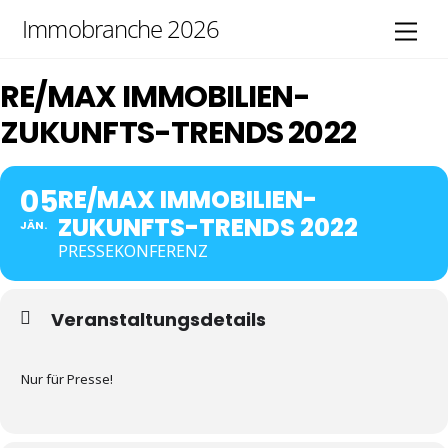
Skip
Immobranche 2026
Men
to
content
RE/MAX IMMOBILIEN-
ZUKUNFTS-TRENDS 2022
05
RE/MAX IMMOBILIEN-
ZUKUNFTS-TRENDS 2022
JÄN.
PRESSEKONFERENZ
Veranstaltungsdetails
Nur für Presse!