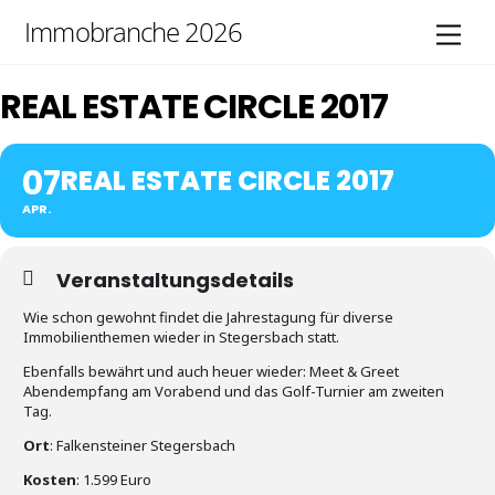
Skip
Immobranche 2026
Men
to
content
REAL ESTATE CIRCLE 2017
07
REAL ESTATE CIRCLE 2017
APR.
Veranstaltungsdetails
Wie schon gewohnt findet die Jahrestagung für diverse
Immobilienthemen wieder in Stegersbach statt.
Ebenfalls bewährt und auch heuer wieder: Meet & Greet
Abendempfang am Vorabend und das Golf-Turnier am zweiten
Tag.
Ort
: Falkensteiner Stegersbach
Kosten
: 1.599 Euro