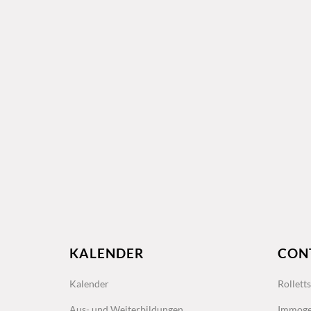
KALENDER
CON
Kalender
Rollett
Aus- und Weiterbildungen
Immoge