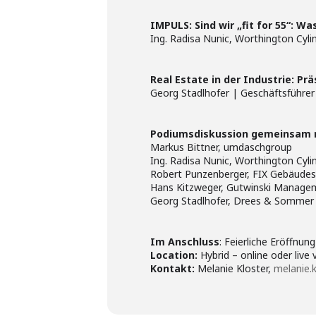
IMPULS: Sind wir „fit for 55“: W
Ing. Radisa Nunic, Worthington Cyli
Real Estate in der Industrie: Pr
Georg Stadlhofer | Geschäftsführe
Podiumsdiskussion gemeinsam 
Markus Bittner, umdaschgroup
Ing. Radisa Nunic, Worthington Cyli
Robert Punzenberger, FIX Gebäudesi
Hans Kitzweger, Gutwinski Manage
Georg Stadlhofer, Drees & Sommer
Im Anschluss
: Feierliche Eröffnu
Location:
Hybrid – online oder liv
Kontakt:
Melanie Kloster,
melanie.