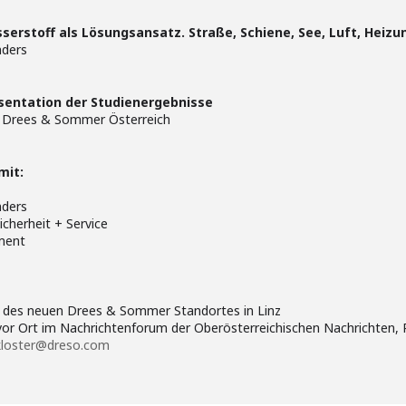
asserstoff als Lösungsansatz. Straße, Schiene, See, Luft, Heizu
nders
äsentation der Studienergebnisse
r Drees & Sommer Österreich
mit:
nders
cherheit + Service
ment
ng des neuen Drees & Sommer Standortes in Linz
e vor Ort im Nachrichtenforum der Oberösterreichischen Nachrichten,
kloster@dreso.com