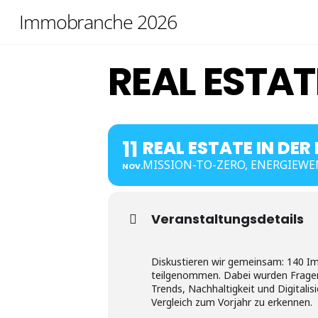
Skip
Immobranche 2026
to
content
REAL ESTAT
11
REAL ESTATE IN DER
MISSION-TO-ZERO, ENERGIEWE
NOV.
Veranstaltungsdetails
Diskustieren wir gemeinsam: 140 Im
teilgenommen. Dabei wurden Fragen
Trends, Nachhaltigkeit und Digitalis
Vergleich zum Vorjahr zu erkennen.