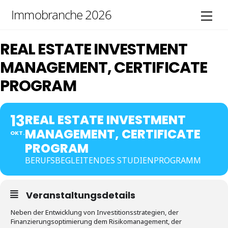
Skip
Immobranche 2026
Men
to
content
REAL ESTATE INVESTMENT
MANAGEMENT, CERTIFICATE
PROGRAM
13
REAL ESTATE INVESTMENT
MANAGEMENT, CERTIFICATE
OKT.
PROGRAM
BERUFSBEGLEITENDES STUDIENPROGRAMM
Veranstaltungsdetails
Neben der Entwicklung von Investitionsstrategien, der
Finanzierungsoptimierung dem Risikomanagement, der