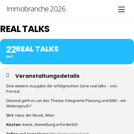
Skip
Immobranche 2026
Men
to
content
REAL TALKS
22
REAL TALKS
OKT.
Veranstaltungsdetails
Eine weitere Ausgabe der erfolgreichen Serie real talks – von
Porreal.
Diesmal geht es um das Thema: Integrierte Planung und BIM – ein
Widerspruch?
Ort
: Haus der Musik, Wien
Kosten
: keine, Anmeldung erforderlich
Infos
und Anmeldung:
http://www.porreal.com