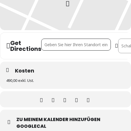
Get
Address - Rechtsdurchsetzung im Wohnungsei
Destin
Directions
Kosten
490,00 exkl. Ust.
ZU MEINEM KALENDER HINZUFÜGEN
GOOGLECAL