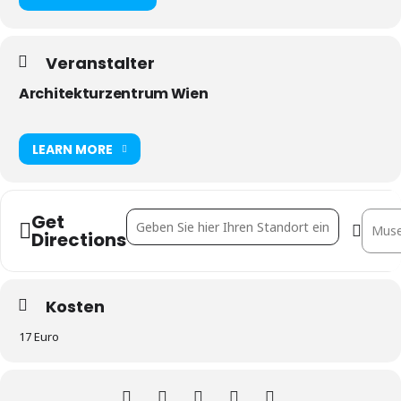
Veranstalter
Architekturzentrum Wien
LEARN MORE
Get
Address - Reichtum statt Kapital. Anupama Ku
Destin
Directions
Kosten
17 Euro