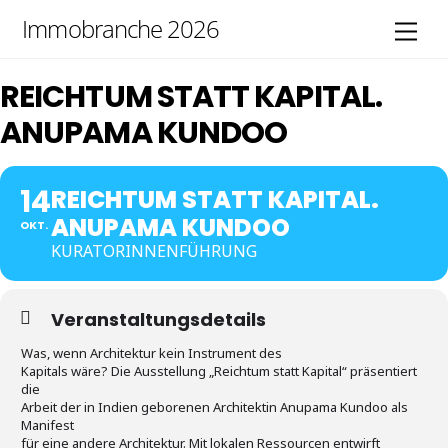
Skip
Immobranche 2026
Men
to
content
REICHTUM STATT KAPITAL.
ANUPAMA KUNDOO
14
REICHTUM STATT KAPITAL.
ANUPAMA KUNDOO
OKT.
KURATORINNENFÜHRUNG
Veranstaltungsdetails
Was, wenn Architektur kein Instrument des
Kapitals wäre? Die Ausstellung „Reichtum statt Kapital“ präsentiert
die
Arbeit der in Indien geborenen Architektin Anupama Kundoo als
Manifest
für eine andere Architektur. Mit lokalen Ressourcen entwirft