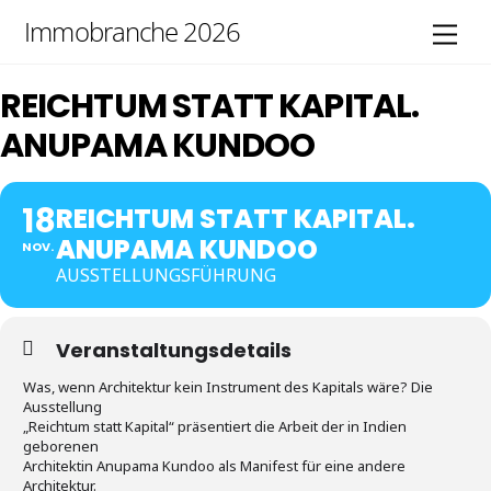
Skip
Immobranche 2026
Men
to
content
REICHTUM STATT KAPITAL.
ANUPAMA KUNDOO
18
REICHTUM STATT KAPITAL.
ANUPAMA KUNDOO
NOV.
AUSSTELLUNGSFÜHRUNG
Veranstaltungsdetails
Was, wenn Architektur kein Instrument des Kapitals wäre? Die
Ausstellung
„Reichtum statt Kapital“ präsentiert die Arbeit der in Indien
geborenen
Architektin Anupama Kundoo als Manifest für eine andere
Architektur.