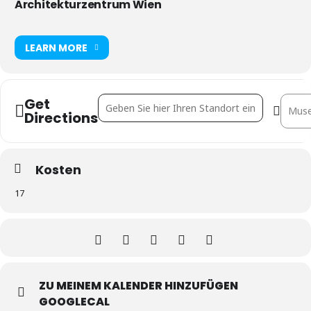
Architekturzentrum Wien
LEARN MORE
Get
Address - Reichtum statt Kapital. Anupama 
Destin
Directions
Kosten
17
ZU MEINEM KALENDER HINZUFÜGEN
GOOGLECAL