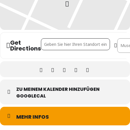
Get
Address - Reichtum statt Kapital. Anupama Ku
Destin
Directions
ZU MEINEM KALENDER HINZUFÜGEN
GOOGLECAL
MEHR INFOS