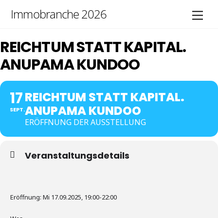
Skip
Immobranche 2026
Men
to
content
REICHTUM STATT KAPITAL.
ANUPAMA KUNDOO
17
REICHTUM STATT KAPITAL.
ANUPAMA KUNDOO
SEPT.
ERÖFFNUNG DER AUSSTELLUNG
Veranstaltungsdetails
Eröffnung: Mi 17.09.2025, 19:00-22:00