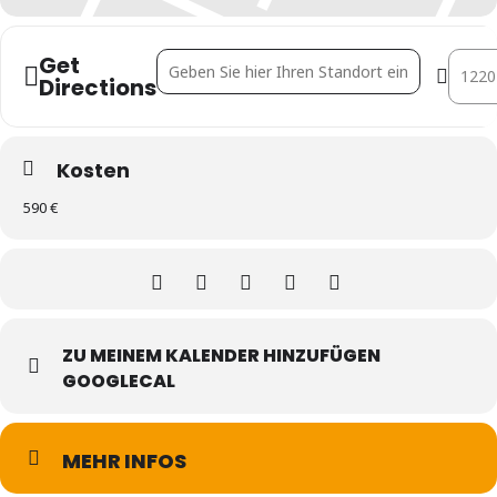
Get
Address - Septemberakademie Immobilienentw
Destin
Directions
Kosten
590 €
ZU MEINEM KALENDER HINZUFÜGEN
GOOGLECAL
MEHR INFOS