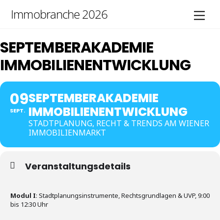
Skip
Immobranche 2026
Men
to
content
SEPTEMBERAKADEMIE
IMMOBILIENENTWICKLUNG
09
SEPTEMBERAKADEMIE
IMMOBILIENENTWICKLUNG
SEPT.
STADTPLANUNG, RECHT & TRENDS AM WIENER
IMMOBILIENMARKT
Veranstaltungsdetails
Modul I
: Stadtplanungsinstrumente, Rechtsgrundlagen & UVP, 9:00
bis 12:30 Uhr