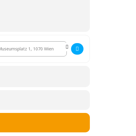
stination Address - Serious Fun [5BEgv1y6R]