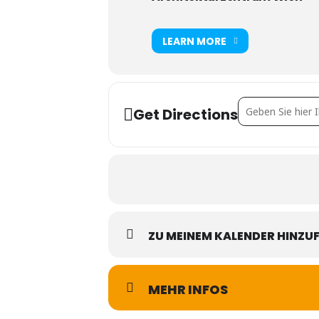
LEARN MORE
Address - Serious
Get Directions
ZU MEINEM KALENDER HINZU
MEHR INFOS