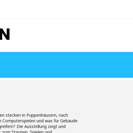
UN
gen stecken in Puppenhäusern, nach
in Computerspielen und was für Gebäude
eifern? Die Ausstellung zeigt und
ädt zum Staunen, Spielen und