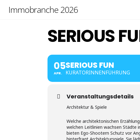
Skip
Immobranche 2026
to
content
SERIOUS F
05
SERIOUS FUN
KURATORINNENFÜHRUNG
APR.
Veranstaltungsdetails
Architektur & Spiele
Welche architektonischen Erzählun
welchen Leitlinien wachsen Städte 
bieten Ego-Shootern Schutz vor Angr
hinterfragt Architekturspiele. Sie l