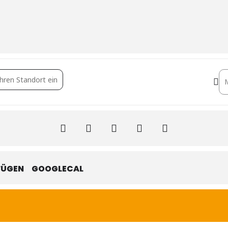
 Fun [p5VTjk7EV]
De
FÜGEN
GOOGLECAL