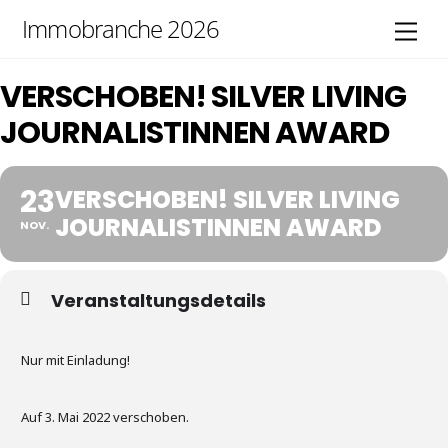
Skip
Immobranche 2026
Men
to
content
VERSCHOBEN! SILVER LIVING
JOURNALISTINNEN AWARD
23
VERSCHOBEN! SILVER LIVING
JOURNALISTINNEN AWARD
NOV.
Veranstaltungsdetails
Nur mit Einladung!
Auf 3. Mai 2022 verschoben.