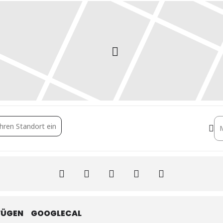
nxmgVTHS7]
De
FÜGEN
GOOGLECAL