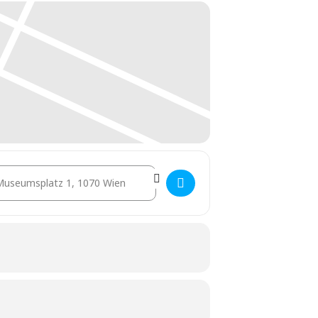
stination Address - SLA [DKbnmPdkf]