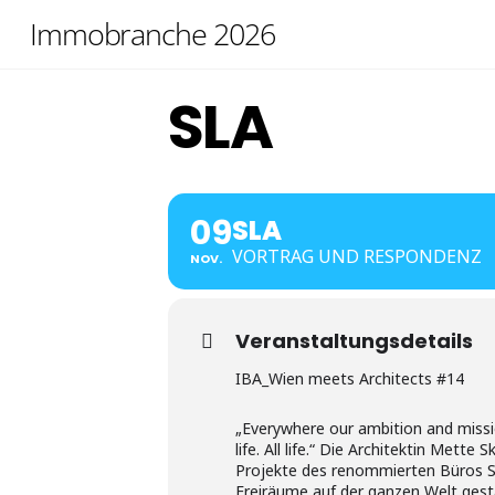
Skip
Immobranche 2026
to
content
SLA
09
SLA
VORTRAG UND RESPONDENZ
NOV.
Veranstaltungsdetails
IBA_Wien meets Architects #14
„Everywhere our ambition and missi
life. All life.“ Die Architektin Mette
Projekte des renommierten Büros SL
Freiräume auf der ganzen Welt gesta