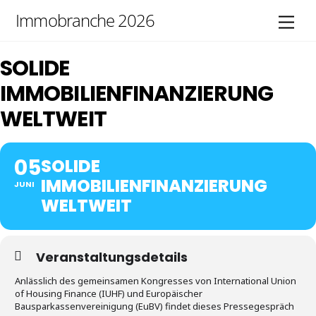
Skip
Immobranche 2026
Men
to
content
SOLIDE
IMMOBILIENFINANZIERUNG
WELTWEIT
05
SOLIDE
IMMOBILIENFINANZIERUNG
JUNI
WELTWEIT
Veranstaltungsdetails
Anlässlich des gemeinsamen Kongresses von International Union
of Housing Finance (IUHF) und Europäischer
Bausparkassenvereinigung (EuBV) findet dieses Pressegespräch