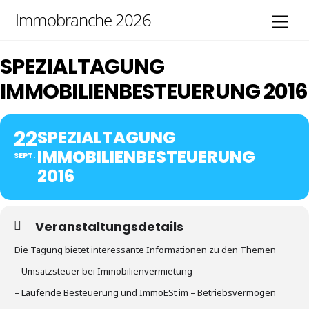
Skip
Immobranche 2026
Men
to
content
SPEZIALTAGUNG
IMMOBILIENBESTEUERUNG 2016
22
SPEZIALTAGUNG
IMMOBILIENBESTEUERUNG
SEPT.
2016
Veranstaltungsdetails
Die Tagung bietet interessante Informationen zu den Themen
– Umsatzsteuer bei Immobilienvermietung
– Laufende Besteuerung und ImmoESt im – Betriebsvermögen