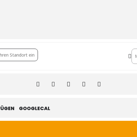
latz Stadt – Urban Games [2e9lOQIph]
De
FÜGEN
GOOGLECAL