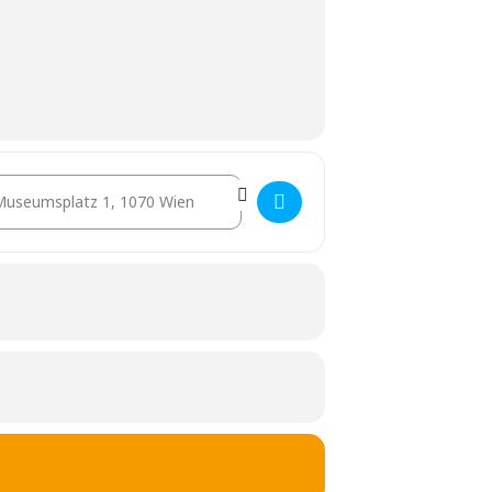
stination Address - Spielplatz Stadt – Urban Games [WhscaWec3]