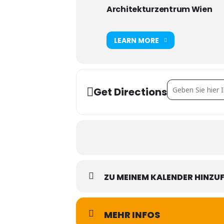
Architekturzentrum Wien
LEARN MORE
Address - Spielp
Get Directions
ZU MEINEM KALENDER HINZU
MEHR INFOS