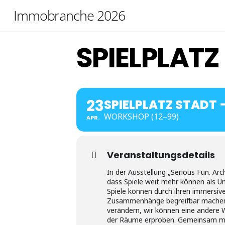
Skip
Immobranche 2026
to
content
SPIELPLAT
23
SPIELPLATZ STADT
WORKSHOP (12–99)
APR.
Veranstaltungsdetails
In der Ausstellung „Serious Fun. Arch
dass Spiele weit mehr können als U
Spiele können durch ihren immersiv
Zusammenhänge begreifbar machen
verändern, wir können eine andere
der Räume erproben. Gemeinsam mit