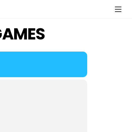
Men
 GAMES