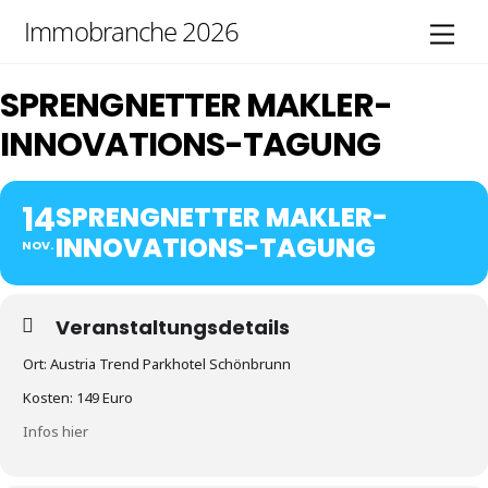
Skip
Immobranche 2026
Men
to
content
SPRENGNETTER MAKLER-
INNOVATIONS-TAGUNG
14
SPRENGNETTER MAKLER-
INNOVATIONS-TAGUNG
NOV.
Veranstaltungsdetails
Ort: Austria Trend Parkhotel Schönbrunn
Kosten: 149 Euro
Infos hier